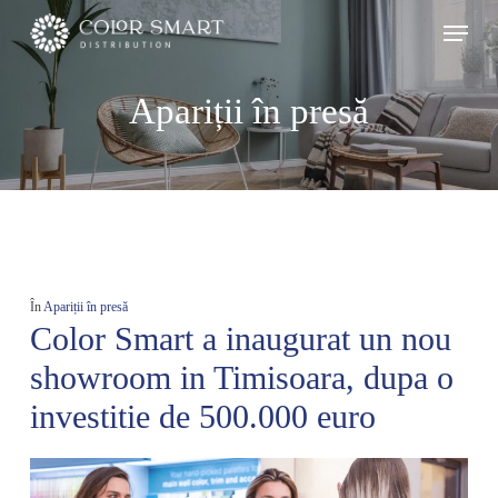
Skip
Menu
to
main
Apariții în presă
content
În
Apariții în presă
Color Smart a inaugurat un nou
showroom in Timisoara, dupa o
investitie de 500.000 euro