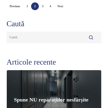
Previous
1
2
3
4
Next
Caută
Articole recente
Spune NU reparațiilor nesfârșite