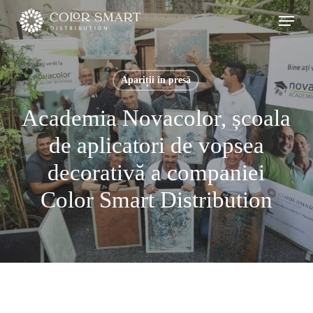
Skip
Menu
to
main
content
Apariții în presă
Academia Novacolor, școala
de aplicatori de vopsea
decorativă a companiei
Color Smart Distribution