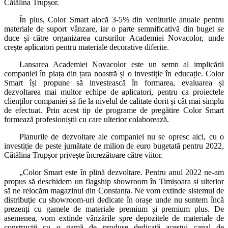
Cătălina Trupșor.
În plus, Color Smart alocă 3-5% din veniturile anuale pentru
materiale de suport vânzare, iar o parte semnificativă din buget se
duce și către organizarea cursurilor Academiei Novacolor, unde
crește aplicatori pentru materiale decorative diferite.
Lansarea Academiei Novacolor este un semn al implicării
companiei în piața din țara noastră și o investiție în educație. Color
Smart își propune să investească în formarea, evaluarea și
dezvoltarea mai multor echipe de aplicatori, pentru ca proiectele
clienților companiei să fie la nivelul de calitate dorit și cât mai simplu
de efectuat. Prin acest tip de programe de pregătire Color Smart
formează profesioniștii cu care ulterior colaborează.
Planurile de dezvoltare ale companiei nu se opresc aici, cu o
investiție de peste jumătate de milion de euro bugetată pentru 2022,
Cătălina Trupșor privește încrezătoare către viitor.
„Color Smart este în plină dezvoltare. Pentru anul 2022 ne-am
propus să deschidem un flagship showroom în Timișoara și ulterior
să ne relocăm magazinul din Constanța. Ne vom extinde sistemul de
distribuție cu showroom-uri dedicate în orașe unde nu suntem încă
prezenți cu gamele de materiale premium și premium plus. De
asemenea, vom extinde vânzările spre depozitele de materiale de
construcții cu o gamă de produse dedicată acestui canal de