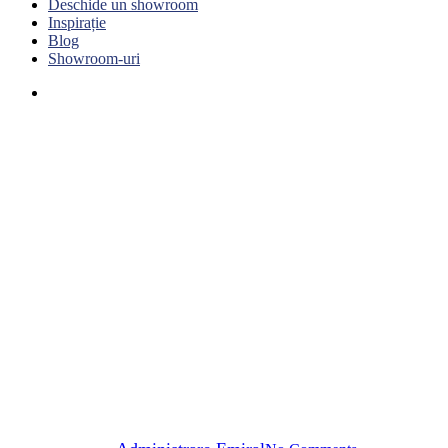
Deschide un showroom
Inspirație
Blog
Showroom-uri
Menu
Apariții în presă
Cătălina Trupșor,
antreprenoarea care a reușit să
crească business-ul Color
Smart Distribution la afaceri
de milioane de euro