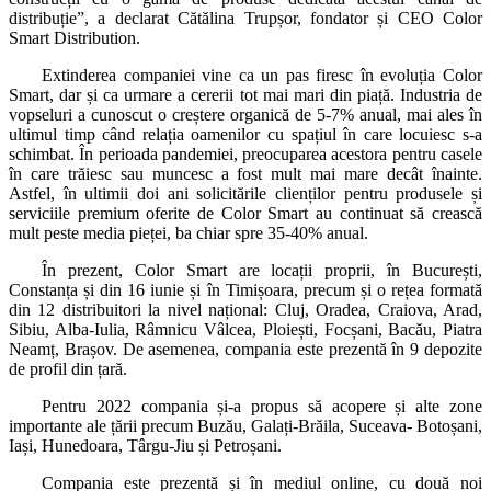
distribuție”, a declarat Cătălina Trupșor, fondator și CEO Color
Smart Distribution.
Extinderea companiei vine ca un pas firesc în evoluția Color
Smart, dar și ca urmare a cererii tot mai mari din piață. Industria de
vopseluri a cunoscut o creștere organică de 5-7% anual, mai ales în
ultimul timp când relația oamenilor cu spațiul în care locuiesc s-a
schimbat. În perioada pandemiei, preocuparea acestora pentru casele
în care trăiesc sau muncesc a fost mult mai mare decât înainte.
Astfel, în ultimii doi ani solicitările clienților pentru produsele și
serviciile premium oferite de Color Smart au continuat să crească
mult peste media pieței, ba chiar spre 35-40% anual.
În prezent, Color Smart are locații proprii, în București,
Constanța și din 16 iunie și în Timișoara, precum și o rețea formată
din 12 distribuitori la nivel național: Cluj, Oradea, Craiova, Arad,
Sibiu, Alba-Iulia, Râmnicu Vâlcea, Ploiești, Focșani, Bacău, Piatra
Neamț, Brașov. De asemenea, compania este prezentă în 9 depozite
de profil din țară.
Pentru 2022 compania și-a propus să acopere și alte zone
importante ale țării precum Buzău, Galați-Brăila, Suceava- Botoșani,
Iași, Hunedoara, Târgu-Jiu și Petroșani.
Compania este prezentă și în mediul online, cu două noi