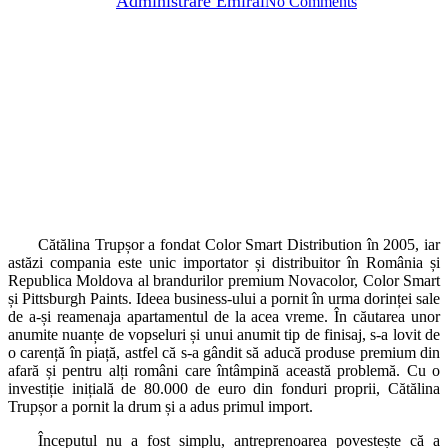
By
Administrare Emiral
No Comments
Cătălina Trupșor a fondat Color Smart Distribution în 2005, iar
astăzi compania este unic importator și distribuitor în România și
Republica Moldova al brandurilor premium Novacolor, Color Smart
și Pittsburgh Paints. Ideea business-ului a pornit în urma dorinței sale
de a-și reamenaja apartamentul de la acea vreme. În căutarea unor
anumite nuanțe de vopseluri și unui anumit tip de finisaj, s-a lovit de
o carență în piață, astfel că s-a gândit să aducă produse premium din
afară și pentru alți români care întâmpină această problemă. Cu o
investiție inițială de 80.000 de euro din fonduri proprii, Cătălina
Trupșor a pornit la drum și a adus primul import.
Începutul nu a fost simplu, antreprenoarea povestește că a