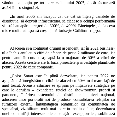
vândut mai puțin pe tot parcursul anului 2005, decât facturează
astăzi într-o singură zi.
„În anul 2006 am început cât de cât să înțeleg canalele de
distribuție, să dezvolt infrastructura, să clădesc o echipă performantă
şi astfel au apărut creșteri de 300%, de 400%. Bineînțeles, de la ceva
mic e mult mai ușor să crești”, mărturisește Cătălina Trupșor.
Afacerea și-a continuat drumul ascendent, iar în 2021 business-
ul a închis anul cu o cifră de afaceri de peste 2 milioane de euro, iar
pentru anul în curs se așteaptă la o majorare de 50% a cifrei de
afaceri. Acestă creștere are la bază proiectele și investițiile planificate
pentru 2022 de către companie.
„Color Smart este în plină dezvoltare, iar pentru 2022 ne
așteptăm să înregistrăm o cifră de afaceri cu 50% mai mare față de
anul trecut. Această estimare se sprijină pe inițiativele strategice pe
care le derulăm – extinderea rețelei de showroomuri proprii și
partenere, întărirea sistemului de distribuție la nivel național,
aducerea unor portofolii noi de produse, consolidarea relațiilor cu
furnizorii externi, îmbunătățirea legăturilor cu comunitatea de
specialiști, vizibilitatea mult mai mare în mediu online, dezvoltarea
unei comunități interesate de amenajări excepționale”, subliniază