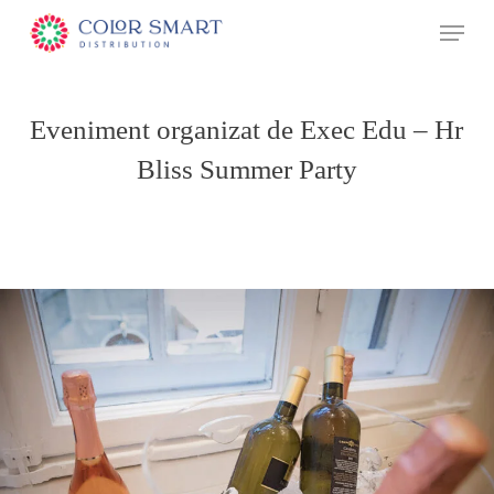
Skip
Menu
to
main
content
Eveniment organizat de Exec Edu – Hr
Bliss Summer Party