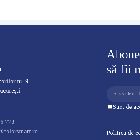
Abonea
să fii
m
orilor nr. 9
ucurești
Sunt de ac
76 778
@colorsmart.ro
Politica de c