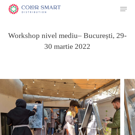
Skip
Menu
to
main
content
Workshop nivel mediu– București, 29-
30 martie 2022