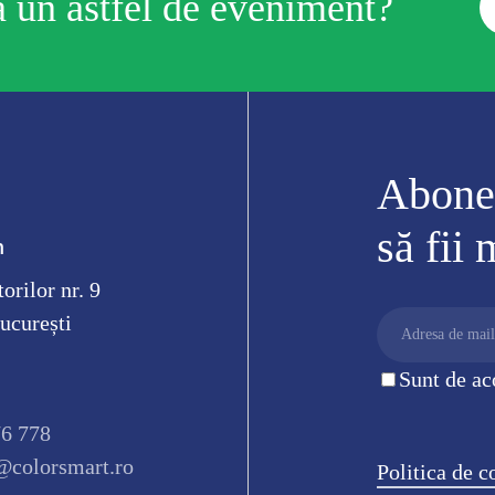
la un astfel de eveniment?
Abonea
să fii
m
orilor nr. 9
ucurești
Sunt de ac
76 778
@colorsmart.ro
Politica de c