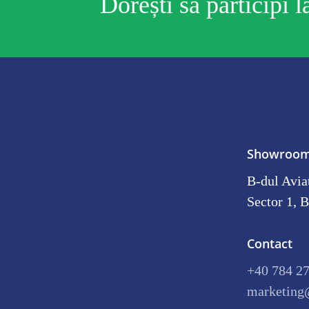
Dorești să participi 
Showroo
B-dul Aviat
Sector 1, B
Contact
+40 784 2
marketing