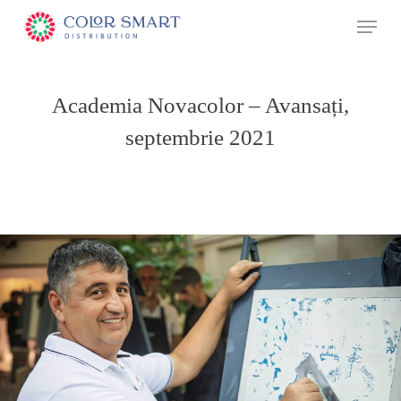
Skip
Menu
to
main
content
Academia Novacolor – Avansați,
septembrie 2021